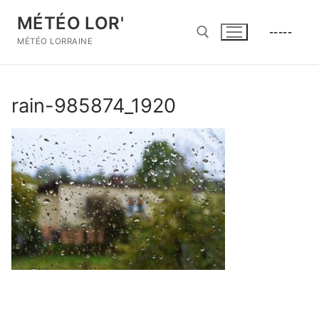
Aller
MÉTÉO LOR'
au
-----
contenu
MÉTÉO LORRAINE
Rechercher :
rain-985874_1920