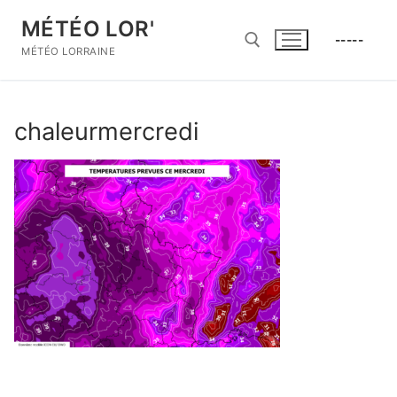
Aller
MÉTÉO LOR'
au
-----
contenu
MÉTÉO LORRAINE
Rechercher :
chaleurmercredi