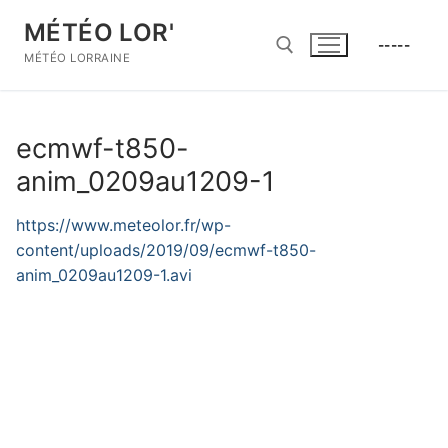
Aller
MÉTÉO LOR'
au
-----
contenu
MÉTÉO LORRAINE
Rechercher :
ecmwf-t850-
anim_0209au1209-1
https://www.meteolor.fr/wp-
content/uploads/2019/09/ecmwf-t850-
anim_0209au1209-1.avi