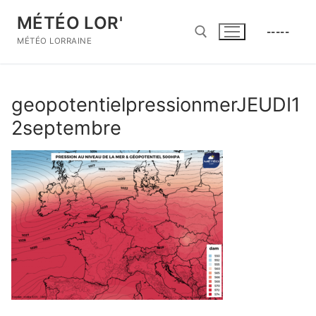
Aller
MÉTÉO LOR'
au
-----
contenu
MÉTÉO LORRAINE
Rechercher :
geopotentielpressionmerJEUDI1
2septembre