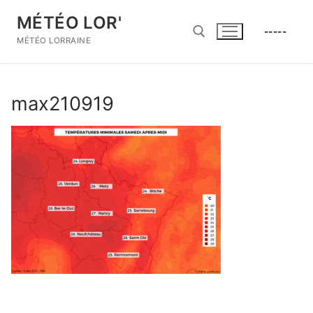
Aller
MÉTÉO LOR'
au
-----
contenu
MÉTÉO LORRAINE
Rechercher :
max210919