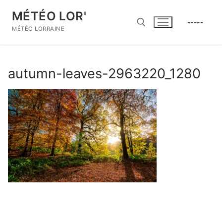
Aller
MÉTÉO LOR'
au
-----
contenu
MÉTÉO LORRAINE
Rechercher :
autumn-leaves-2963220_1280