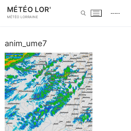
Aller
MÉTÉO LOR'
au
-----
contenu
MÉTÉO LORRAINE
Rechercher :
anim_ume7