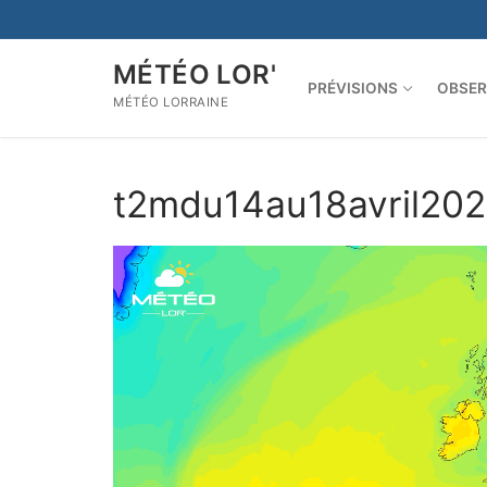
Aller
au
contenu
MÉTÉO LOR'
PRÉVISIONS
OBSER
MÉTÉO LORRAINE
t2mdu14au18avril20
Lecteur
vidéo