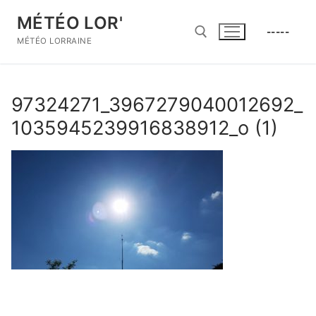
Aller
MÉTÉO LOR'
au
-----
contenu
MÉTÉO LORRAINE
Rechercher :
97324271_3967279040012692_
1035945239916838912_o (1)