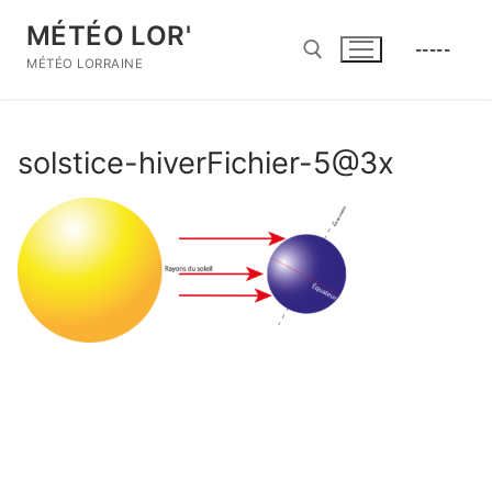
Aller
MÉTÉO LOR'
au
-----
contenu
MÉTÉO LORRAINE
Rechercher :
solstice-hiverFichier-5@3x