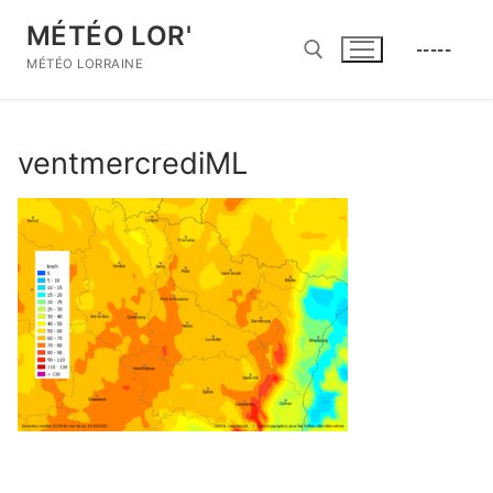
Aller
MÉTÉO LOR'
au
-----
contenu
MÉTÉO LORRAINE
Rechercher :
ventmercrediML