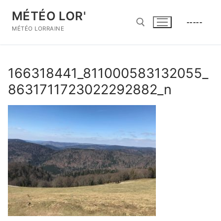
Aller
MÉTÉO LOR'
au
-----
contenu
MÉTÉO LORRAINE
Rechercher :
166318441_811000583132055_
8631711723022292882_n