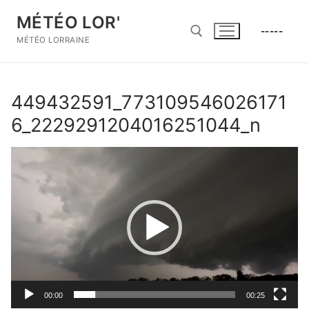
Aller
MÉTÉO LOR'
au
-----
contenu
MÉTÉO LORRAINE
Rechercher :
449432591_773109546026171
6_2229291204016251044_n
Lecteur
vidéo
00:00
00:25