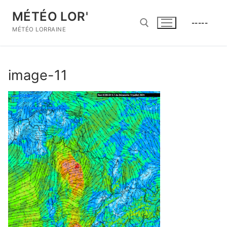
Aller
MÉTÉO LOR'
au
-----
contenu
MÉTÉO LORRAINE
Rechercher :
image-11