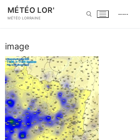
Aller
MÉTÉO LOR'
au
-----
contenu
MÉTÉO LORRAINE
Rechercher :
image