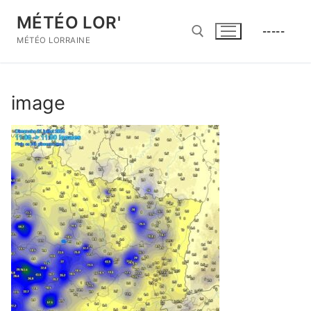
Aller
MÉTÉO LOR'
au
-----
contenu
MÉTÉO LORRAINE
Rechercher :
image