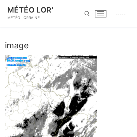
Aller
MÉTÉO LOR'
au
-----
contenu
MÉTÉO LORRAINE
Rechercher :
image