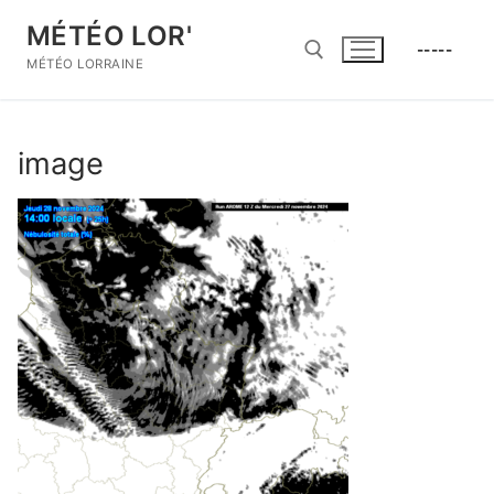
Aller
MÉTÉO LOR'
au
-----
contenu
MÉTÉO LORRAINE
Rechercher :
image