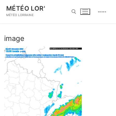
Aller
MÉTÉO LOR'
au
-----
contenu
MÉTÉO LORRAINE
Rechercher :
image