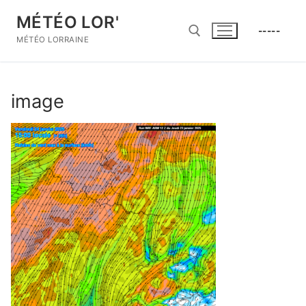
Aller
MÉTÉO LOR'
au
-----
contenu
MÉTÉO LORRAINE
Rechercher :
image