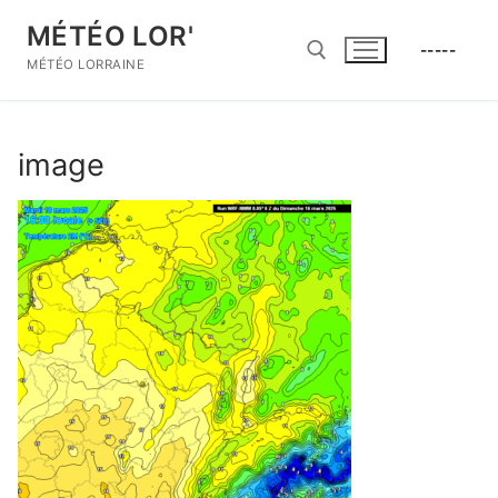
Aller
MÉTÉO LOR'
au
-----
contenu
MÉTÉO LORRAINE
Rechercher :
image