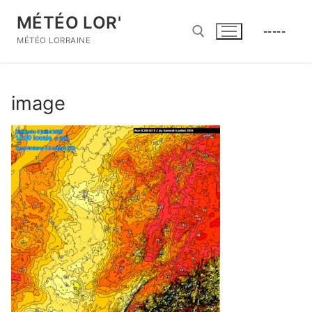
Aller
MÉTÉO LOR'
au
-----
contenu
MÉTÉO LORRAINE
Rechercher :
image