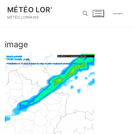
Aller
MÉTÉO LOR'
au
-----
contenu
MÉTÉO LORRAINE
Rechercher :
image