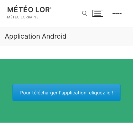
Aller
MÉTÉO LOR'
au
-----
contenu
MÉTÉO LORRAINE
Application Android
Rechercher :
Pour télécharger l'application, cliquez ici!