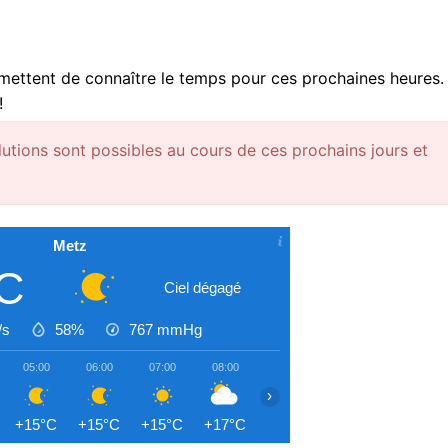
mettent de connaître le temps pour ces prochaines heures.
!
lutions sont possibles au cours de ces prochains jours et
Metz
C
Ciel dégagé
/s
58%
767
mmHg
05:00
06:00
07:00
08:00
09:00
10:00
11:00
›
+15°C
+15°C
+15°C
+17°C
+19°C
+21°C
+24°C