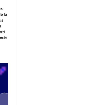
re
de la
us
s
ord-
muls