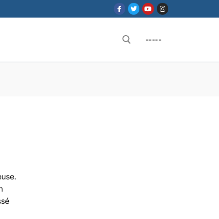
-----
Rechercher :
euse.
n
ssé