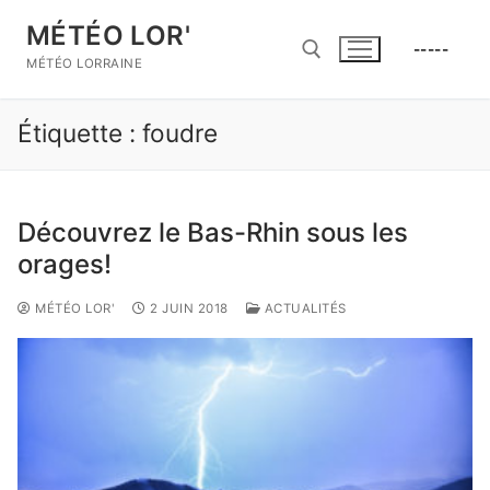
Aller
MÉTÉO LOR'
au
-----
contenu
MÉTÉO LORRAINE
Étiquette :
foudre
Rechercher :
Découvrez le Bas-Rhin sous les
orages!
MÉTÉO LOR'
2 JUIN 2018
ACTUALITÉS