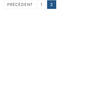
Pagination
PRÉCÉDENT
1
2
des
publications