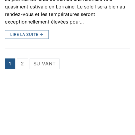
quasiment estivale en Lorraine. Le soleil sera bien au
rendez-vous et les températures seront
exceptionnellement élevées pour…
LIRE LA SUITE →
Pagination
1
2
SUIVANT
des
publications