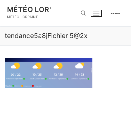
Aller
MÉTÉO LOR'
au
-----
contenu
MÉTÉO LORRAINE
tendance5a8jFichier 5@2x
Rechercher :