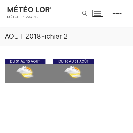
Aller
MÉTÉO LOR'
au
-----
contenu
MÉTÉO LORRAINE
AOUT 2018Fichier 2
Rechercher :