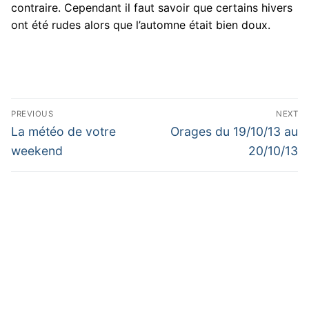
contraire. Cependant il faut savoir que certains hivers
ont été rudes alors que l’automne était bien doux.
Navigation
PREVIOUS
NEXT
de
Previous
Next
La météo de votre
Orages du 19/10/13 au
post:
post:
l’article
weekend
20/10/13