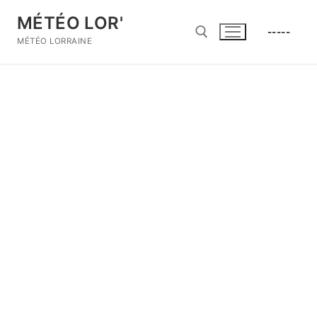
Aller
MÉTÉO LOR'
au
-----
contenu
MÉTÉO LORRAINE
Rechercher :