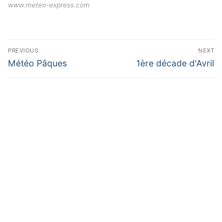
www.meteo-express.com
Navigation
PREVIOUS
NEXT
de
Previous
Next
Météo Pâques
1ère décade d'Avril
post:
post:
l’article