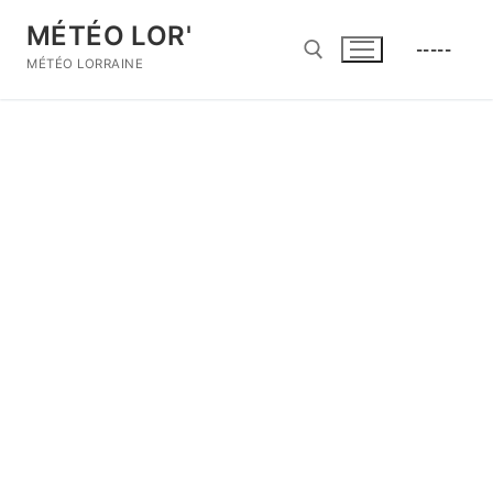
Aller
MÉTÉO LOR'
au
-----
contenu
MÉTÉO LORRAINE
Rechercher :