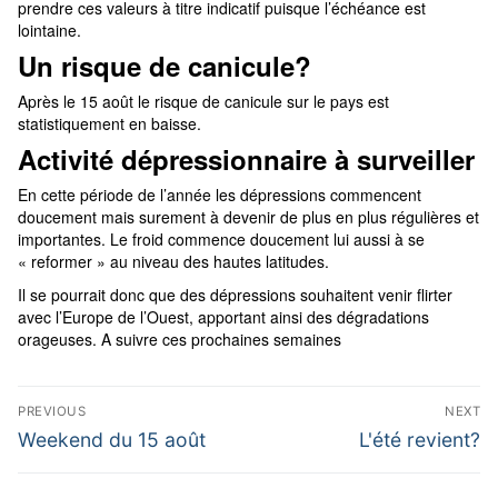
prendre ces valeurs à titre indicatif puisque l’échéance est
lointaine.
Un risque de canicule?
Après le 15 août le risque de canicule sur le pays est
statistiquement en baisse.
Activité dépressionnaire à surveiller
En cette période de l’année les dépressions commencent
doucement mais surement à devenir de plus en plus régulières et
importantes. Le froid commence doucement lui aussi à se
« reformer » au niveau des hautes latitudes.
Il se pourrait donc que des dépressions souhaitent venir flirter
avec l’Europe de l’Ouest, apportant ainsi des dégradations
orageuses. A suivre ces prochaines semaines
Navigation
PREVIOUS
NEXT
de
Previous
Next
Weekend du 15 août
L'été revient?
post:
post:
l’article