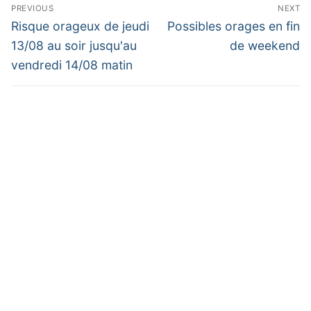
Navigation
PREVIOUS
NEXT
de
Previous
Next
Risque orageux de jeudi
Possibles orages en fin
post:
post:
l’article
13/08 au soir jusqu'au
de weekend
vendredi 14/08 matin