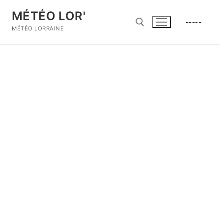
Aller
MÉTÉO LOR'
au
-----
contenu
MÉTÉO LORRAINE
Rechercher :