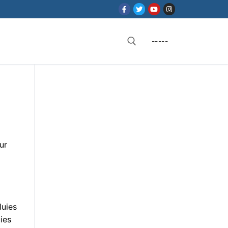
-----
Rechercher :
ur
luies
uies