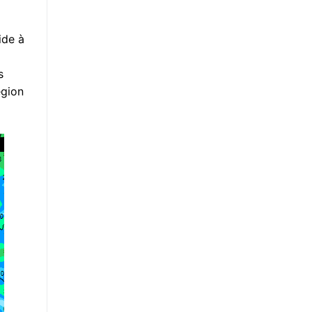
ide à
s
égion