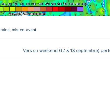
raine
,
mis-en-avant
Next
Vers un weekend (12 & 13 septembre) pert
post: