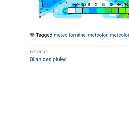
Tagged
meteo lorraine
,
meteolor
,
meteolor
Navigation
PREVIOUS
Previous
de
Bilan des pluies
post:
l’article