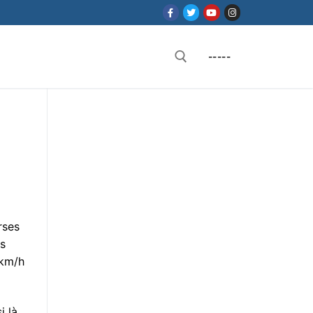
-----
Rechercher :
rses
is
5km/h
i là