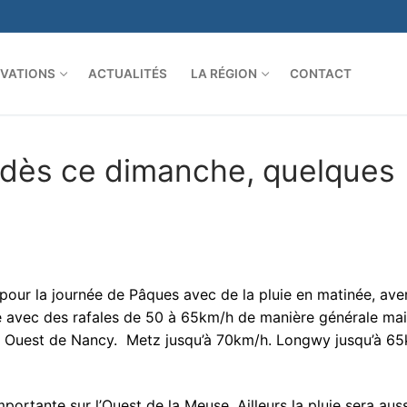
VATIONS
ACTUALITÉS
LA RÉGION
CONTACT
té dès ce dimanche, quelques
pour la journée de Pâques avec de la pluie en matinée, ave
rtie avec des rafales de 50 à 65km/h de manière générale ma
rs Ouest de Nancy. Metz jusqu’à 70km/h. Longwy jusqu’à 6
importante sur l’Ouest de la Meuse. Ailleurs la pluie sera auss