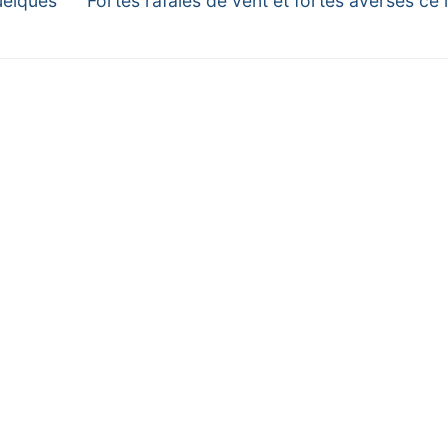
uelques
Fortes rafales de vent et fortes averses ce 
post: