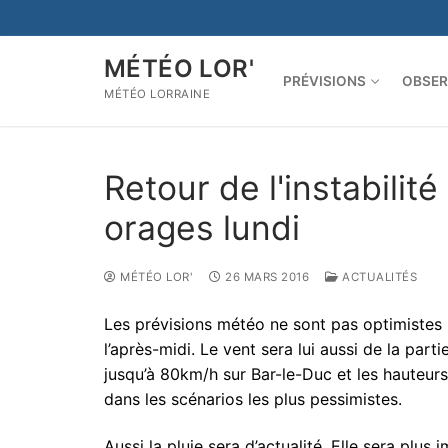
Aller
au
contenu
MÉTÉO LOR'
PRÉVISIONS
OBSER
MÉTÉO LORRAINE
Retour de l'instabili
orages lundi
MÉTÉO LOR'
26 MARS 2016
ACTUALITÉS
Les prévisions météo ne sont pas optimistes 
l’après-midi. Le vent sera lui aussi de la pa
jusqu’à 80km/h sur Bar-le-Duc et les hauteu
dans les scénarios les plus pessimistes.
Aussi la pluie sera d’actualité. Elle sera plus 