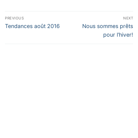
Navigation
PREVIOUS
NEXT
de
Previous
Next
Tendances août 2016
Nous sommes prêts
post:
post:
l’article
pour l’hiver!