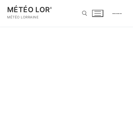
Aller
MÉTÉO LOR'
au
-----
contenu
MÉTÉO LORRAINE
Rechercher :