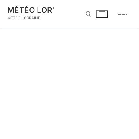
Aller
MÉTÉO LOR'
au
-----
contenu
MÉTÉO LORRAINE
Rechercher :