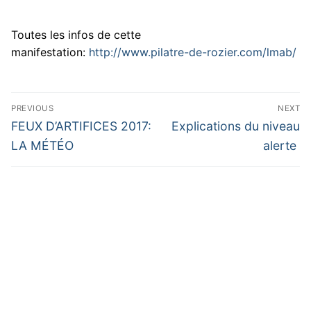
Toutes les infos de cette
manifestation
:
http://www.pilatre-de-rozier.com/lmab/
Navigation
PREVIOUS
NEXT
de
Previous
Next
FEUX D’ARTIFICES 2017:
Explications du niveau
post:
post:
l’article
LA MÉTÉO
alerte