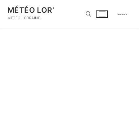
Aller
MÉTÉO LOR'
au
-----
contenu
MÉTÉO LORRAINE
Rechercher :