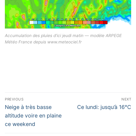
Accumulation des pluies d’ici jeudi matin — modèle ARPEGE
Météo France depuis www.meteociel.fr
Navigation
PREVIOUS
NEXT
de
Previous
Next
Neige à très basse
Ce lundi: jusqu’à 16°C
post:
post:
l’article
altitude voire en plaine
ce weekend