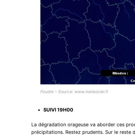
Foudre – Source: www.meteociel.fr
SUIVI 19H00
La dégradation orageuse va aborder ces proch
précipitations. Restez prudents. Sur le reste 