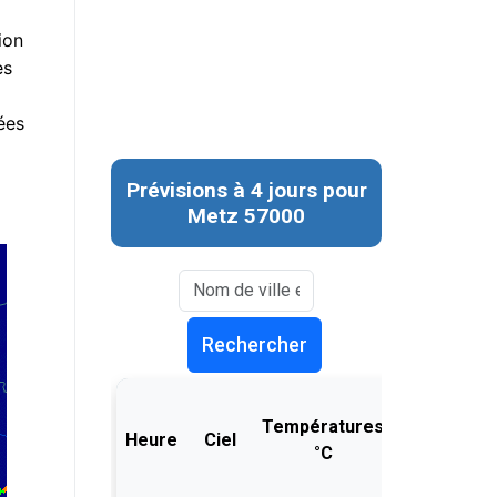
ion
es
ées