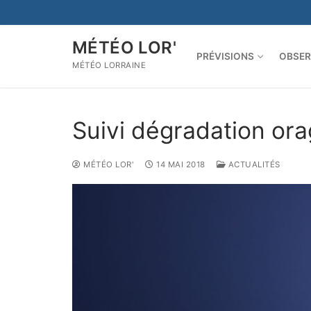
Aller
au
contenu
MÉTÉO LOR'
PRÉVISIONS
OBSER
MÉTÉO LORRAINE
Suivi dégradation or
MÉTÉO LOR'
14 MAI 2018
ACTUALITÉS