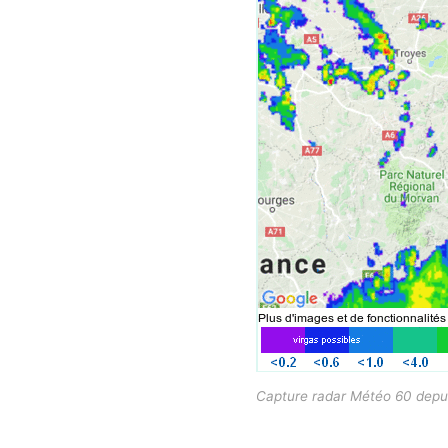
Capture radar Météo 60 depui