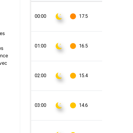
les
es
ance
avec