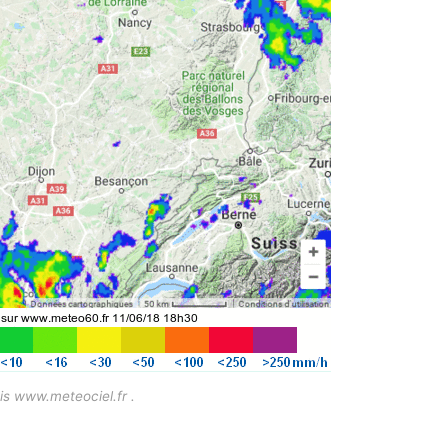
s www.meteociel.fr .