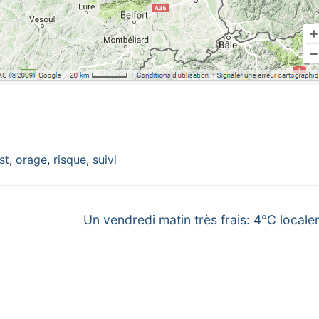
st
,
orage
,
risque
,
suivi
Next
Un vendredi matin très frais: 4°C local
post: