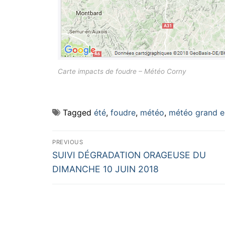
Carte impacts de foudre – Météo Corny
Tagged
été
,
foudre
,
météo
,
météo grand e
Navigation
PREVIOUS
Previous
de
SUIVI DÉGRADATION ORAGEUSE DU
post:
DIMANCHE 10 JUIN 2018
l’article