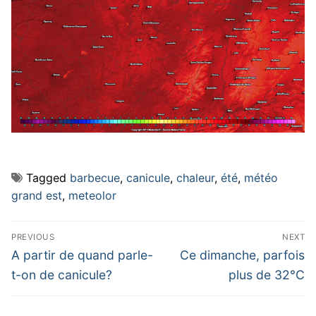
Tagged
barbecue
,
canicule
,
chaleur
,
été
,
météo
grand est
,
meteolor
Navigation
PREVIOUS
NEXT
de
Previous
Next
A partir de quand parle-
Ce dimanche, parfois
post:
post:
l’article
t-on de canicule?
plus de 32°C