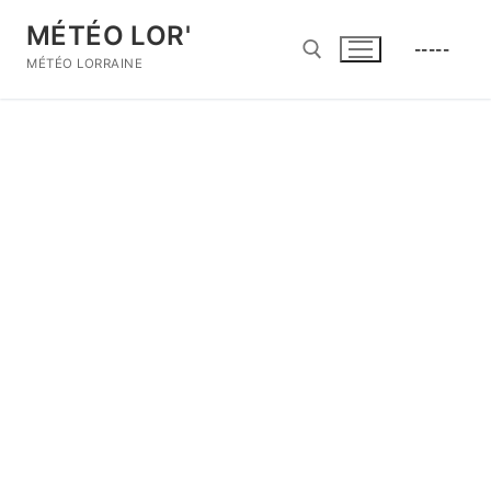
Aller
MÉTÉO LOR'
au
-----
contenu
MÉTÉO LORRAINE
Rechercher :