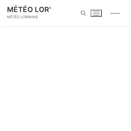
Aller
MÉTÉO LOR'
au
-----
contenu
MÉTÉO LORRAINE
Rechercher :