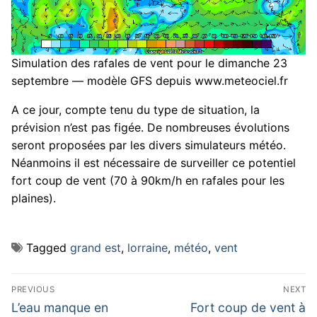
Simulation des rafales de vent pour le dimanche 23
septembre — modèle GFS depuis www.meteociel.fr
A ce jour, compte tenu du type de situation, la
prévision n’est pas figée. De nombreuses évolutions
seront proposées par les divers simulateurs météo.
Néanmoins il est nécessaire de surveiller ce potentiel
fort coup de vent (70 à 90km/h en rafales pour les
plaines).
Tagged
grand est
,
lorraine
,
météo
,
vent
Navigation
PREVIOUS
NEXT
de
Previous
Next
L’eau manque en
Fort coup de vent à