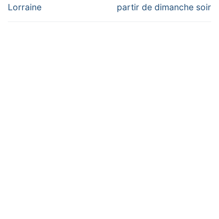
post:
post:
l’article
Lorraine
partir de dimanche soir