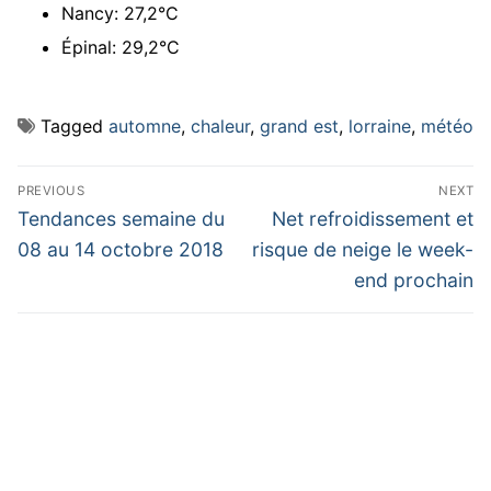
Nancy: 27,2°C
Épinal: 29,2°C
Tagged
automne
,
chaleur
,
grand est
,
lorraine
,
météo
Navigation
PREVIOUS
NEXT
de
Previous
Next
Tendances semaine du
Net refroidissement et
post:
post:
l’article
08 au 14 octobre 2018
risque de neige le week-
end prochain