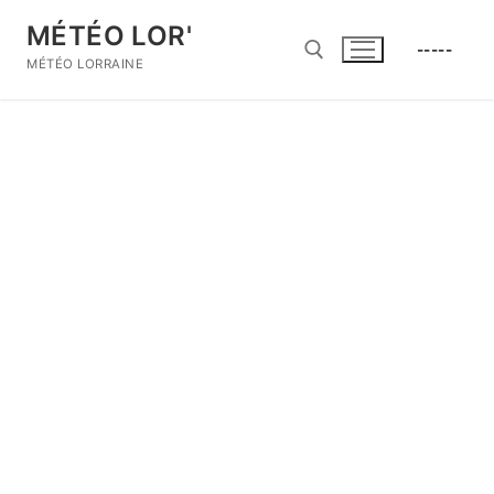
Aller
MÉTÉO LOR'
au
-----
contenu
MÉTÉO LORRAINE
Rechercher :