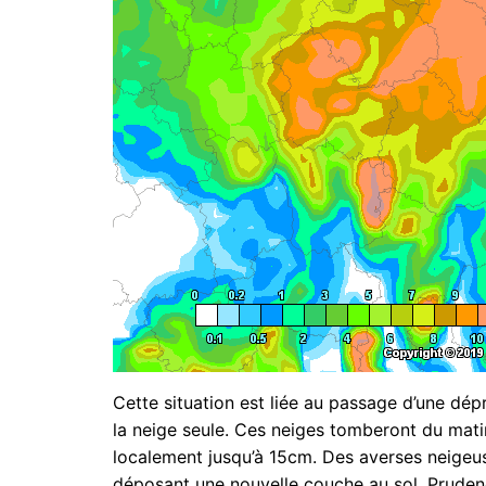
Cette situation est liée au passage d’une dép
la neige seule. Ces neiges tomberont du mat
localement jusqu’à 15cm. Des averses neigeuse
déposant une nouvelle couche au sol. Prudenc