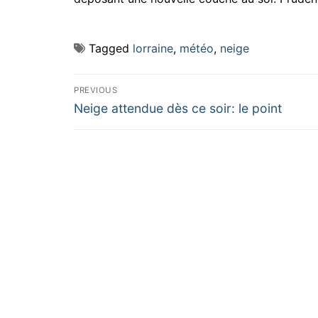
Tagged
lorraine
,
météo
,
neige
Navigation
PREVIOUS
Previous
de
Neige attendue dès ce soir: le point
post:
l’article