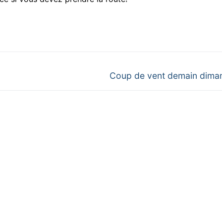
Next
Coup de vent demain dima
post: