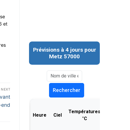
ise
6 et
res
NEXT
avant
-end