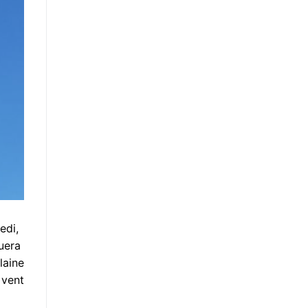
edi,
uera
laine
 vent