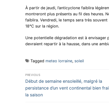
À partir de jeudi, l’anticyclone faiblira légè
montreront plus présents au fil des heures. 
faiblira. Vendredi, le temps sera très souven
18°C sur la région.
Une potentielle dégradation est à envisager p
devraient repartir à la hausse, dans une amb
Tagged
meteo lorraine
,
soleil
Navigation
PREVIOUS
Previous
de
Début de semaine ensoleillé, malgré la
post:
persistance d’un vent continental bien fra
l’article
la saison