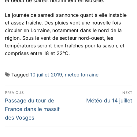
et début de soirée, notamment en Moselle.
La journée de samedi s’annonce quant à elle instable
et assez fraîche. Des pluies vont une nouvelle fois
circuler en Lorraine, notamment dans le nord de la
région. Sous le vent de secteur nord-ouest, les
températures seront bien fraîches pour la saison, et
comprises entre 18 et 22°C.
Tagged
10 juillet 2019
,
meteo lorraine
Navigation
PREVIOUS
NEXT
de
Previous
Next
Passage du tour de
Météo du 14 juillet
post:
post:
l’article
France dans le massif
des Vosges