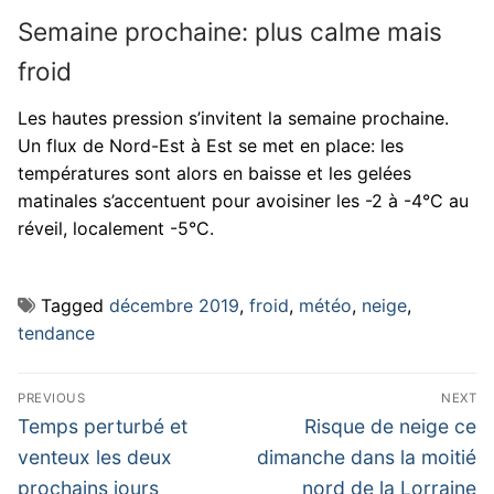
Semaine prochaine: plus calme mais
froid
Les hautes pression s’invitent la semaine prochaine.
Un flux de Nord-Est à Est se met en place: les
températures sont alors en baisse et les gelées
matinales s’accentuent pour avoisiner les -2 à -4°C au
réveil, localement -5°C.
Tagged
décembre 2019
,
froid
,
météo
,
neige
,
tendance
Navigation
PREVIOUS
NEXT
de
Previous
Next
Temps perturbé et
Risque de neige ce
post:
post:
l’article
venteux les deux
dimanche dans la moitié
prochains jours
nord de la Lorraine