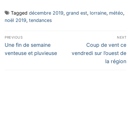
Tagged
décembre 2019
,
grand est
,
lorraine
,
météo
,
noël 2019
,
tendances
Navigation
PREVIOUS
NEXT
de
Previous
Next
Une fin de semaine
Coup de vent ce
post:
post:
l’article
venteuse et pluvieuse
vendredi sur l’ouest de
la région